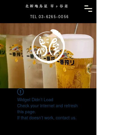
北新地鳥屋 市ヶ谷店
TEL 03-6265-0056
Widget Didn’t Load
Check your internet and refresh
this page.
If that doesn’t work, contact us.