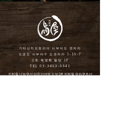
기타신치도토리야 시부야도 겐자카
도쿄도 시부야구 도겐자카 1-10-7
고토 육영회 빌딩 1F
TEL
03-3463-5541
지하철 난보쿠선 이치가야역 도보3분 지하철 유라쿠초선
이치가야역 도보3분
이치가야역에서 188 m