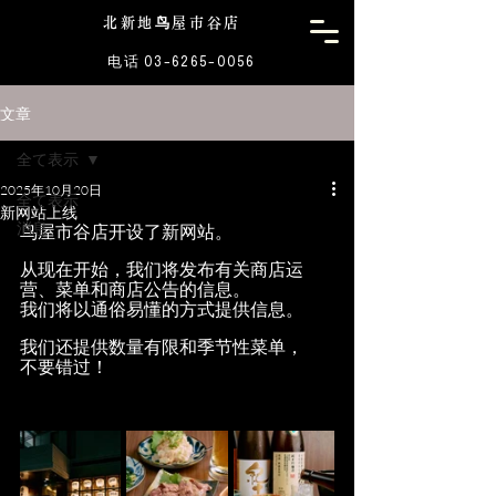
北新地鸟屋市谷店
电话 03-6265-0056
文章
全て表示
2025年10月20日
全て表示
新网站上线
消息
鸟屋市谷店开设了新网站。
从现在开始，我们将发布有关商店运
营、菜单和商店公告的信息。
我们将以通俗易懂的方式提供信息。
我们还提供数量有限和季节性菜单，
不要错过！