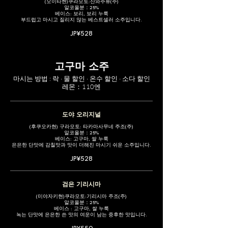
(오이타현)쿠라모토:산와주류(주)
알코올분：25%
베이스: 보리, 보리 누룩
부드럽고 마시고 질리지 않는 베스트셀러 소주입니다.
JP¥528
고구마 소주
마시는 방법 : 락 · 물 할인 · 온수 할인 · 소다 할인
레몬：110엔
도야 오리지널
(후쿠오카현) 구라모토: 타카마사무네 주조(주)
알코올분：25%
베이스: 고구마, 쌀 누룩
은은한 단맛에 감칠맛과 맛이 더해진 마시기 쉬운 소주입니다.
JP¥528
검은 기리시마
(미야자키현)쿠라모토:기리시마 주조(주)
알코올분：25%
베이스 : 고구마, 쌀 누룩
녹는 단맛에 은은한 쓴 맛의 여운이 남는 중후한 맛입니다.