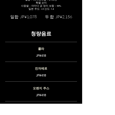
특별 순미
사용쌀：야마다 금 정미 보합：55%
일본 주도: +3 산도: 1.4
일합
JP¥1,078
두 합
JP¥2,156
청량음료
콜라
JP¥418
진자에르
JP¥418
오렌지 주스
JP¥418
애플 주스