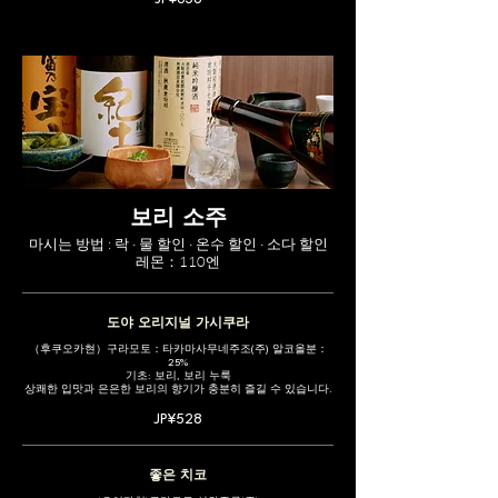
보리 소주
마시는 방법 : 락 · 물 할인 · 온수 할인 · 소다 할인
레몬：110엔
도야 오리지널 가시쿠라
（후쿠오카현）구라모토：타카마사무네주조(주) 알코올분：
25%
기초: 보리, 보리 누룩
상쾌한 입맛과 은은한 보리의 향기가 충분히 즐길 수 있습니다.
JP¥528
좋은 치코