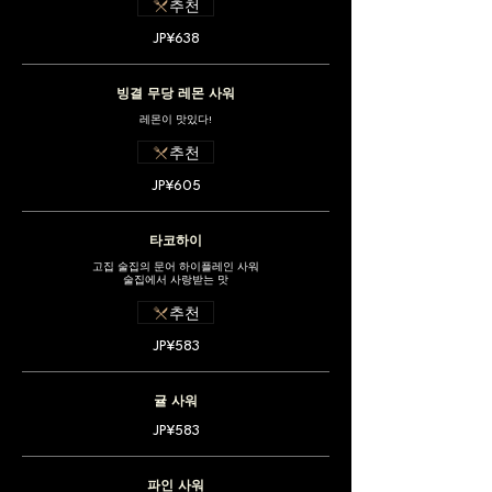
추천
JP¥638
빙결 무당 레몬 사워
레몬이 맛있다!
추천
JP¥605
타코하이
고집 술집의 문어 하이플레인 사워
술집에서 사랑받는 맛
추천
JP¥583
귤 사워
JP¥583
파인 사워