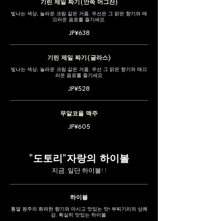
기린 제일 짜기(안쪽 머그잔)
빛나는 색상, 놀라운 크림 같은 거품. 우선은 그 맑은 향기와 매
끄러운 음료를 즐기세요.
JP¥638
기린 제일 짜기(글라스)
빛나는 색상, 놀라운 크림 같은 거품. 우선 그 맑은 향기와 매끄
러운 음료를 즐기세요
JP¥528
무알코올 맥주
JP¥605
"도토리"자랑의 하이볼
지금, 일단 하이볼! !
하이볼
통열 원주의 화려한 향기와 마시고 맛있는 맛! 부찌기리의 상쾌
감. 확실히 맛있는 하이볼.