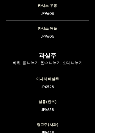
카시스 우롱
JP¥605
카시스 애플
JP¥605
과실주
바위, 물 나누기, 온수 나누기, 소다 나누기
아사리 매실주
JP¥528
살롱(안즈)
JP¥638
링고주(사과)
JP¥638