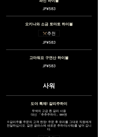
파인 하이볼
JP¥583
오키나와 소금 토마토 하이볼
추천
JP¥583
고마워요 구연산 하이볼
JP¥583
사워
도야 특제! 갈리주하이
무색의 고급 흰 갈리 사용
대신 「추추주하이」588엔
※갈리주를 주문의 고객 한정! 주문 후 유리를 그대로 직원에게
전달하십시오. 같은 글라스에 새로운 추하이(사워)를 넣어 갑니
다.