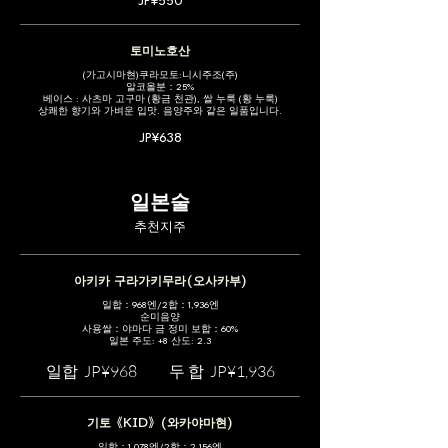
JP¥550
토미노호산
(가고시마현)쿠라모토:니시주조(주)
알코올분：25%
베이스 : 사츠마 고구마 (황금 천관), 쌀 누룩 (황 누룩)
상쾌한 향기와 가벼운 입맛. 음양주와 같은 일품입니다.
JP¥638
일본술
추천지주
아키카 구라가키무라(오사카부)
일합：968엔/2합：1,936엔
순미음양
사용쌀：야마다 금 정미 보합：60%
일본 주도: +8 산도: 2.3
일합
JP¥968
두 합
JP¥1,936
기토《KID》(와카야마현)
일합：1,078엔/2합：2,156엔