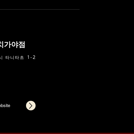
치가야점
시 타니타초 1-2
ebsite