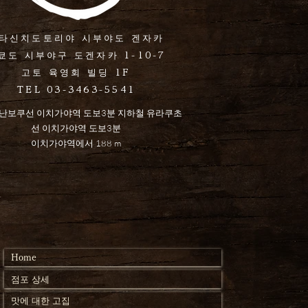
타신치도토리야 시부야도 겐자카
쿄도 시부야구 도겐자카 1-10-7
고토 육영회 빌딩 1F
TEL 03-3463-5541
난보쿠선 이치가야역 도보3분 지하철 유라쿠초
선 이치가야역 도보3분
이치가야역에서 188 m
Home
점포 상세
맛에 대한 고집