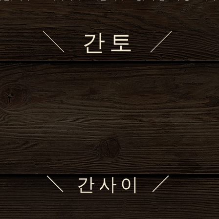
＼ 간토 ／
＼ 간사이 ／