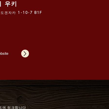
시 우키
도겐자카 1-10-7 B1F
ebsite
이트에 링크합니다