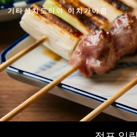
기타신치도리야 이치가야점
점포 일