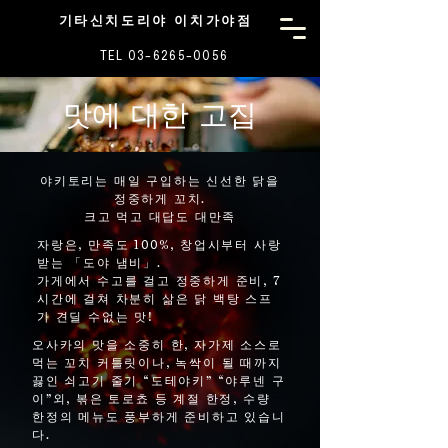
기타신치도리야 이치가야점
TEL 03-6265-0056
맛에 대한 고집
야키토리는 매일 구입하는 신선한 닭을
정중하게 꼬치.
크고 먹고 대답도 대만족
자랑은, 만족도 100%, 창업시부터 사랑
받는 「도야 냄비」.
가게에서 수고를 걸고 정중하게 준비, 7
시간에 걸쳐 차분히 삶은 닭 백탕 스프
가 견딜 수없는 맛!
오사카의 맛을 소중히 한, 자가제 소스로
먹는 꼬치 커틀릿이나, 녹싹이 될 때까지
끓인 쇠고기 줄기 “도테야키” “야루넨 구
이”외, 볶은 토로쵸 등 계절 한정, 수량
한정의 메뉴도 풍부하게 준비하고 있습니
다.