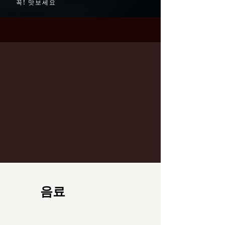
꼭! 맛보세요
음료