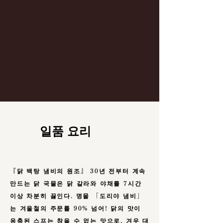
일품 요리
『닭 백탕 냄비의 원조』 30년 전부터 계속
만드는 닭 국물은 닭 갈라와 야채를 7시간
이상 차분히 끓인다. 명물 「도리야 냄비」
는 겨울철의 주문률 90% 넘어! 닭의 맛이
응축된 스프는 참을 수 없는 맛으로, 겨우 대