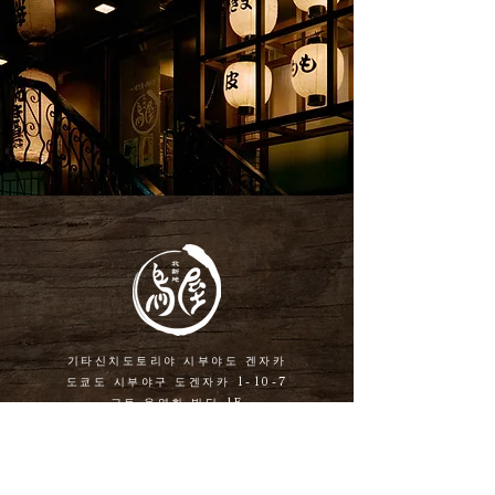
기타신치도토리야 시부야도 겐자카
도쿄도 시부야구 도겐자카 1-10-7
고토 육영회 빌딩 1F
TEL
03-3463-5541
지하철 난보쿠선 이치가야역 도보3분 지하철 유라쿠초선
이치가야역 도보3분
이치가야역에서 188 m